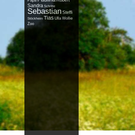
Robert
Papa
Sandra
Schritte
Sebastian
Steffi
Tias
Ulla
Wollie
Stöckheim
Zoo