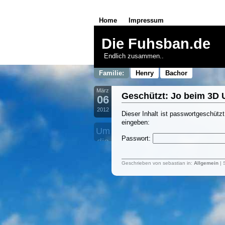
Home
Impressum
Die Fuhsban.de
Endlich zusammen..
Familie:
Henry
Bachor
März
Geschützt: Jo beim 3D U
06
2012
Dieser Inhalt ist passwortgeschüt
eingeben:
Um
Passwort:
die
Kommentare
zu
Geschrieben von sebastian in:
Allgemein
| 
sehen,
musst
du
dein
Passwort