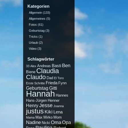
Kategorien
Allgemein
(133)
Allgemeines
(5)
Fotos
(61)
Geburtstag
(3)
Tricks
(1)
Urlaub
(2)
Video
(3)
Schlagwörter
Ben
Basti
Andreas
33
Alex
Claudia
Biene
Claudo
Dad
El Toro
Frieda
Fynn
Erste Schritte
Geburtstag
Gitti
Hannah
Hannes
Hans-Jürgen
Henner
Jesse
Henry
Joanna
justus
Kiki
Lena
Max
Mirko
Mom
Mama
Nadine
Oma
Opa
Nicki
Paulina